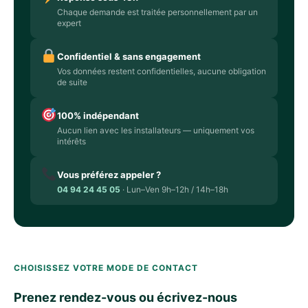
Chaque demande est traitée personnellement par un
expert
Confidentiel & sans engagement
Vos données restent confidentielles, aucune obligation
de suite
100% indépendant
Aucun lien avec les installateurs — uniquement vos
intérêts
Vous préférez appeler ?
04 94 24 45 05
· Lun–Ven 9h–12h / 14h–18h
CHOISISSEZ VOTRE MODE DE CONTACT
Prenez rendez-vous ou écrivez-nous