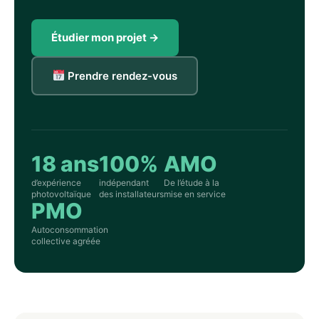
Étudier mon projet →
Prendre rendez-vous
18 ans
100%
AMO
d’expérience
indépendant
De l’étude à la
photovoltaïque
des installateurs
mise en service
PMO
Autoconsommation
collective agréée