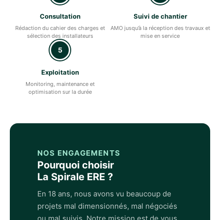
Consultation
Suivi de chantier
Rédaction du cahier des charges et
AMO jusqu’à la réception des travaux et
sélection des installateurs
mise en service
5
Exploitation
Monitoring, maintenance et
optimisation sur la durée
NOS ENGAGEMENTS
Pourquoi choisir
La Spirale ERE ?
En 18 ans, nous avons vu beaucoup de
projets mal dimensionnés, mal négociés
ou mal suivis. Notre mission est de vous